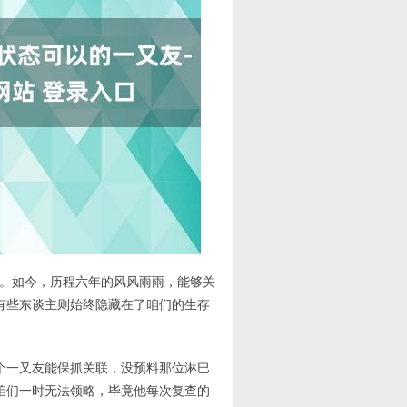
友。如今，历程六年的风风雨雨，能够关
有些东谈主则始终隐藏在了咱们的生存
个一又友能保抓关联，没预料那位淋巴
咱们一时无法领略，毕竟他每次复查的