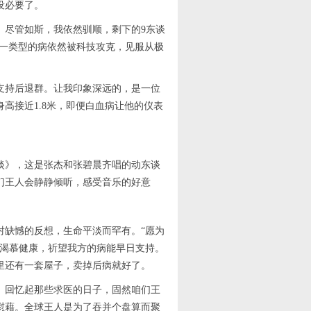
没必要了。
。尽管如斯，我依然驯顺，剩下的9东谈
这一类型的病依然被科技攻克，见服从极
支持后退群。让我印象深远的，是一位
高接近1.8米，即便白血病让他的仪表
淡》，这是张杰和张碧晨齐唱的动东谈
们王人会静静倾听，感受音乐的好意
对缺憾的反想，生命平淡而罕有。“愿为
他渴慕健康，祈望我方的病能早日支持。
里还有一套屋子，卖掉后病就好了。
。回忆起那些求医的日子，固然咱们王
慰藉。全球王人是为了吞并个盘算而聚