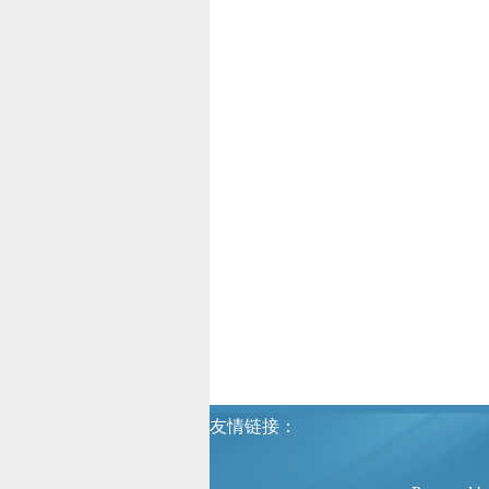
友情链接：