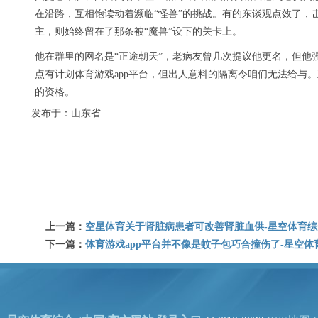
在沿路，互相饱读动着濒临“怪兽”的挑战。有的东谈观点效了，
主，则始终留在了那条被“魔兽”设下的关卡上。
他在群里的网名是“正途朝天”，老病友曾几次提议他更名，但他
点有计划体育游戏app平台，但出人意料的隔离令咱们无法给与
的资格。
发布于：山东省
上一篇：
空星体育关于肾脏病患者可改善肾脏血供-星空体育综合
下一篇：
体育游戏app平台并不像是蚊子包巧合撞伤了-星空体育