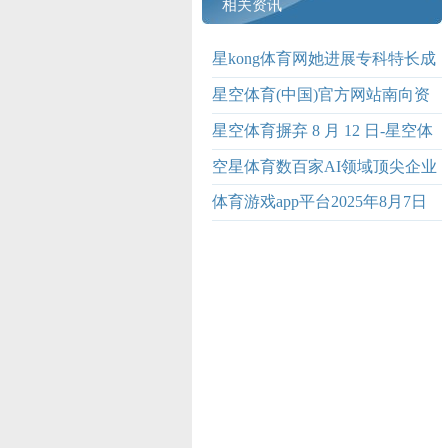
相关资讯
星kong体育网她进展专科特长成
为兼职主播-星空体育综合·(中国)
星空体育(中国)官方网站南向资
官方网站 登录
金的格调偏好亦然值得重心体恤
星空体育摒弃 8 月 12 日-星空体
的因素-星空体育综合·
育综合·(中国)官方网站 登录入口
空星体育数百家AI领域顶尖企业
皆聚上海-星空体育综合·(中国)官
体育游戏app平台2025年8月7日
方网站 登录入口
辽宁鞍山宁远农居品批发市集价
钱行情-星空体育